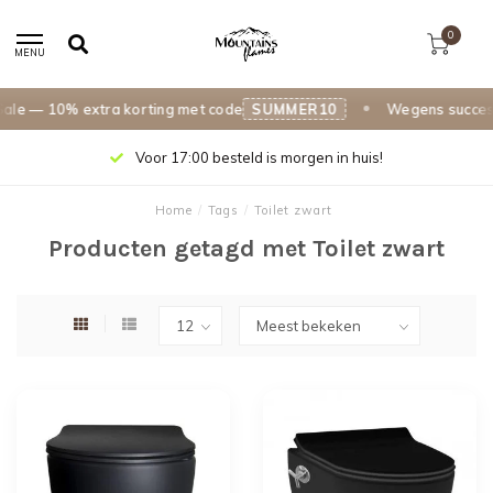
0
MENU
e — 10% extra korting met code
SUMMER10
Wegens succes v
Voor 17:00 besteld is morgen in huis!
Home
/
Tags
/
Toilet zwart
Producten getagd met Toilet zwart