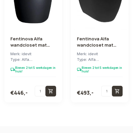
Fentinova Alfa
Fentinova Alfa
wandcloset mat
wandcloset mat
zwart zonder bidet
zwart met bidet
Merk: idevit
Merk: idevit
Type: Alfa
Type: Alfa
Zonder bidet
Met bidet
Binnen 2 tot 5 werkdagen in
Binnen 2 tot 5 werkdagen in
local_shipping
local_shipping
Rimless (zonder
Rimless (zonder
huis!
huis!
spoelrand,
spoelrand)
hygiënischer...
Exclusief Slim...
shopping_cart
shopping_cart
€446,-
€493,-