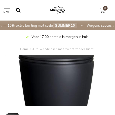
0
MENU
— 10% extra korting met code
SUMMER10
Wegens succes verl
Voor 17:00 besteld is morgen in huis!
Home
/
Alfa wandcloset mat zwart zonder bidet