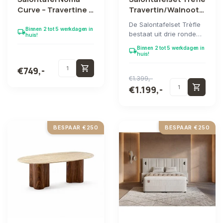
Curve – Travertine &
Travertin/Walnoot
Walnoot
(3-delig)
De Salontafelset Trèfle
Binnen 2 tot 5 werkdagen in
local_shipping
bestaat uit drie ronde
huis!
tafels met een travertin
Binnen 2 tot 5 werkdagen in
local_shipping
blad, e...
huis!
shopping_cart
€749,-
€1.399,-
shopping_cart
€1.199,-
BESPAAR €250
BESPAAR €250