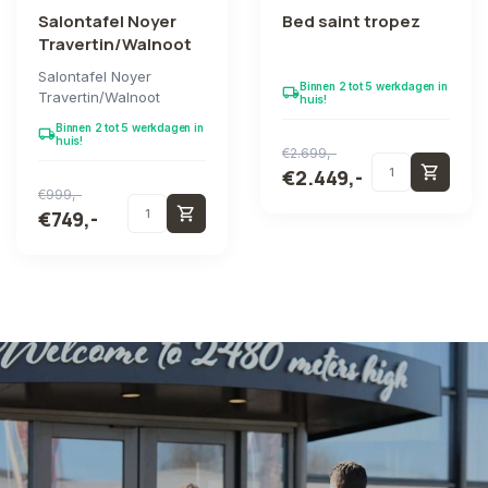
Salontafel Noyer
Bed saint tropez
Travertin/Walnoot
Salontafel Noyer
Binnen 2 tot 5 werkdagen in
local_shipping
Travertin/Walnoot
huis!
Binnen 2 tot 5 werkdagen in
local_shipping
huis!
€2.699,-
shopping_cart
€2.449,-
€999,-
shopping_cart
€749,-