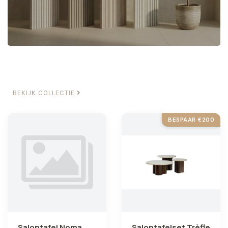
BEKIJK COLLECTIE
BESPAAR €200
Salontafel Noma
Salontafelset Trèfle