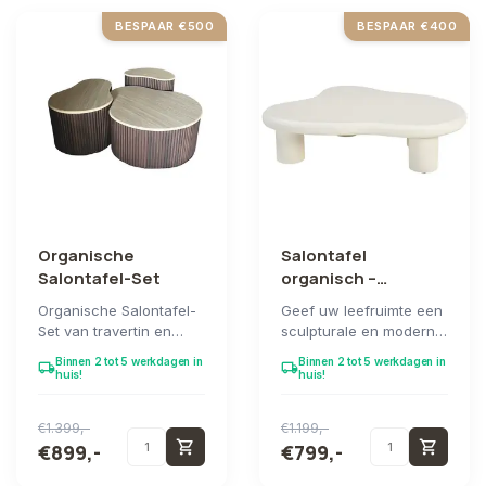
BESPAAR €500
BESPAAR €400
Organische
Salontafel
Salontafel-Set
organisch –
122x88x30 cm
Organische Salontafel-
Geef uw leefruimte een
Set van travertin en
sculpturale en moderne
massief mangohout met
elegantie met deze
Binnen 2 tot 5 werkdagen in
Binnen 2 tot 5 werkdagen in
local_shipping
local_shipping
een verfijnde r...
eigentijdse, or...
huis!
huis!
€1.399,-
€1.199,-
shopping_cart
shopping_cart
€899,-
€799,-