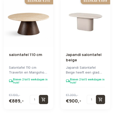
BESPAAR €310
BESPAAR €499
salontafel 110 cm
Japandi salontafel
beige
Salontafel 110 cm
Japandi Salontafel
Travertin en Mangohout:
Beige heeft een glad
rond blad van travertin
ovaal blad in beige
Binnen 2 tot 5 werkdagen in
Binnen 2 tot 5 werkdagen in
local_shipping
local_shipping
op een sculptu...
keramiek en een mass...
huis!
huis!
€1.199,-
€1.399,-
shopping_cart
shopping_cart
€889,-
€900,-