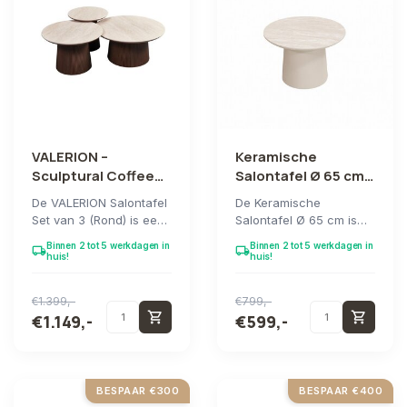
VALERION –
Keramische
Sculptural Coffee
Salontafel Ø 65 cm –
Table Ensemble
Sculpturaal &
De VALERION Salontafel
De Keramische
Tijdloos Design
Set van 3 (Rond) is een
Salontafel Ø 65 cm is
architectonisch
een verfijnde balans
Binnen 2 tot 5 werkdagen in
Binnen 2 tot 5 werkdagen in
local_shipping
local_shipping
samenspel van vor...
van vorm, materiaal en...
huis!
huis!
€1.399,-
€799,-
shopping_cart
shopping_cart
€1.149,-
€599,-
BESPAAR €300
BESPAAR €400