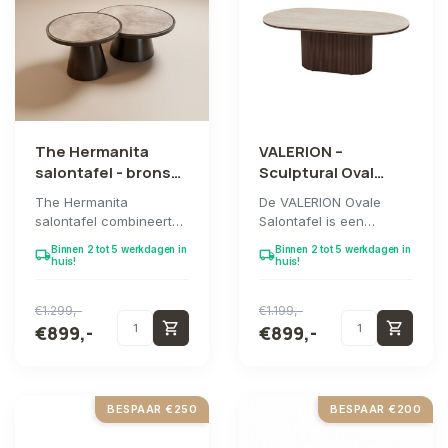
The Hermanita
VALERION –
salontafel - brons
Sculptural Oval
met wit glasmarmer
Coffee Table
The Hermanita
De VALERION Ovale
Ensemble
salontafel combineert
Salontafel is een
een stijlvol bronzen
architectonisch
Binnen 2 tot 5 werkdagen in
Binnen 2 tot 5 werkdagen in
local_shipping
local_shipping
onderstel met een
samenspel van vorm,
huis!
huis!
verfi...
materiaa...
€1.299,-
€1.199,-
shopping_cart
shopping_cart
€899,-
€899,-
BESPAAR €250
BESPAAR €200