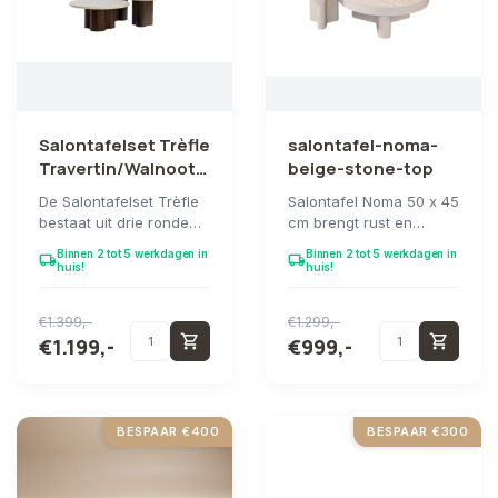
Salontafelset Trèfle
salontafel-noma-
Travertin/Walnoot
beige-stone-top
(3-delig)
De Salontafelset Trèfle
Salontafel Noma 50 x 45
bestaat uit drie ronde
cm brengt rust en
tafels met een travertin
elegantie in uw
Binnen 2 tot 5 werkdagen in
Binnen 2 tot 5 werkdagen in
local_shipping
local_shipping
blad, e...
woonkamer met een
huis!
huis!
rond...
€1.399,-
€1.299,-
shopping_cart
shopping_cart
€1.199,-
€999,-
BESPAAR €400
BESPAAR €300