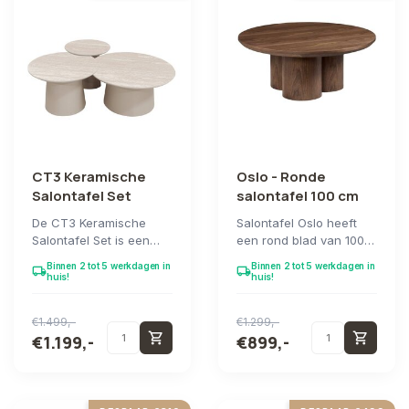
CT3 Keramische
Oslo - Ronde
Salontafel Set
salontafel 100 cm
De CT3 Keramische
Salontafel Oslo heeft
Salontafel Set is een
een rond blad van 100
sculpturale drieluik van
cm diameter dat rust op
Binnen 2 tot 5 werkdagen in
Binnen 2 tot 5 werkdagen in
local_shipping
local_shipping
ronde keramieke...
drie massiev...
huis!
huis!
€1.499,-
€1.299,-
shopping_cart
shopping_cart
€1.199,-
€899,-