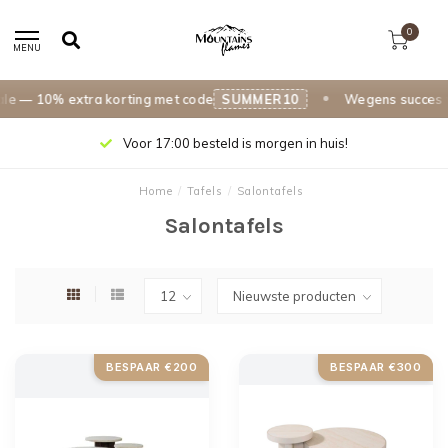
0
MENU
— 10% extra korting met code
SUMMER10
Wegens succes ver
Voor 17:00 besteld is morgen in huis!
Home
/
Tafels
/
Salontafels
Salontafels
BESPAAR €200
BESPAAR €300