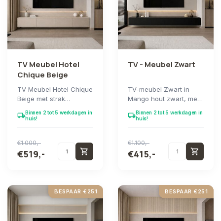
TV Meubel Hotel
TV - Meubel Zwart
Chique Beige
TV Meubel Hotel Chique
TV-meubel Zwart in
Beige met strak
Mango hout zwart, met
architectonisch design
een gefineerde
Binnen 2 tot 5 werkdagen in
Binnen 2 tot 5 werkdagen in
local_shipping
local_shipping
en subtiel afgeron...
afwerking die ook aan
huis!
huis!
de...
€1.000,-
€1.100,-
shopping_cart
shopping_cart
€519,-
€415,-
BESPAAR €251
BESPAAR €251