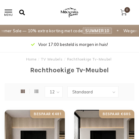
0
MENU
er Sale — 10% extra korting met code
SUMMER10
Wegens su
Voor 17:00 besteld is morgen in huis!
Home
/
TV Meubels
/
Rechthoekige Tv-Meubel
Rechthoekige Tv-Meubel
BESPAAR €481
BESPAAR €685