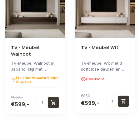
TV - Meubel
TV - Meubel Wit
Walnoot
TV-Meubel Walnoot in
TV-meubel Wit met 3
Japandi stijl met
softclose deuren en
afgeronde hoeken,
ruime opbergruimte
Pre-order Verwacht Midden
cancel
history
Uitverkocht
hoogwaardig gespoten
voor al uw multimedia...
Augustus
MD...
€850,-
€850,-
shopping_cart
€599,-
shopping_cart
€599,-