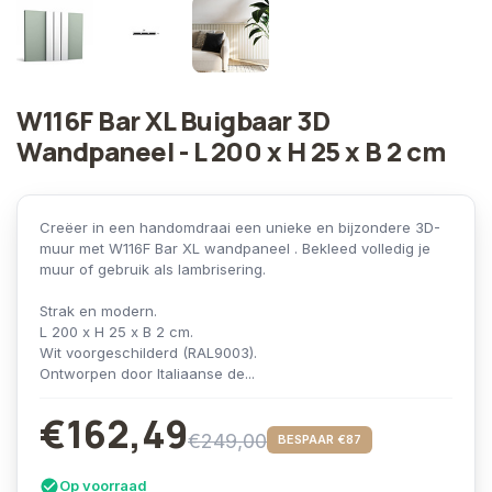
W116F Bar XL Buigbaar 3D
Wandpaneel - L 200 x H 25 x B 2 cm
Creëer in een handomdraai een unieke en bijzondere 3D-
muur met W116F Bar XL wandpaneel . Bekleed volledig je
muur of gebruik als lambrisering.
Strak en modern.
L 200 x H 25 x B 2 cm.
Wit voorgeschilderd (RAL9003).
Ontworpen door Italiaanse de...
€162,49
€249,00
BESPAAR €87
Op voorraad