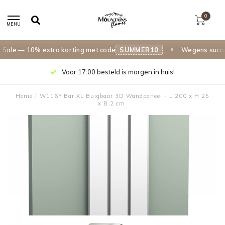
0
MENU
le — 10% extra korting met code
SUMMER10
Wegens succes 
Voor 17:00 besteld is morgen in huis!
Home
/
W116F Bar XL Buigbaar 3D Wandpaneel - L 200 x H 25
x B 2 cm