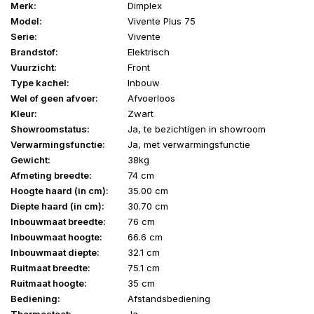
Merk:
Dimplex
Model:
Vivente Plus 75
Serie:
Vivente
Brandstof:
Elektrisch
Vuurzicht:
Front
Type kachel:
Inbouw
Wel of geen afvoer:
Afvoerloos
Kleur:
Zwart
Showroomstatus:
Ja, te bezichtigen in showroom
Verwarmingsfunctie:
Ja, met verwarmingsfunctie
Gewicht:
38kg
Afmeting breedte:
74 cm
Hoogte haard (in cm):
35.00
cm
Diepte haard (in cm):
30.70
cm
Inbouwmaat breedte:
76 cm
Inbouwmaat hoogte:
66.6 cm
Inbouwmaat diepte:
32.1 cm
Ruitmaat breedte:
75.1 cm
Ruitmaat hoogte:
35 cm
Bediening:
Afstandsbediening
Thermostaat:
Ja