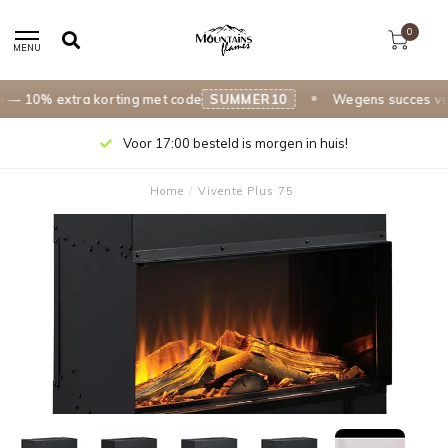
0
MENU
10% extra korting met code
SUMMER10
Wegens succes verle
Voor 17:00 besteld is morgen in huis!
Home
/
Vivente Plus 75