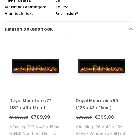
Maximaal vermogen:
1.5 kW
Vlamtechniek:
Revillusion®
Klanten bekeken ook
Royal Mountains 72
Royal Mountains 50
(182 x 43 x 15cm)
(128 x 43 x 15cm)
€789,99
€399,00
€1.599,00
€799,00
Afmeting 182 x 43 x 15cm
Afmeting 126 x 43 x 15cm
BxHxD Vuurbeeld Full Led
BxHxD Vuurbeeld Full Led