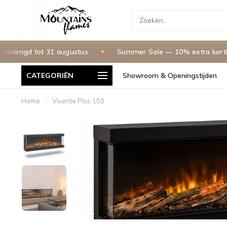
ngd tot 31 augustus
Summer Sale — 10% extra korting m
CATEGORIËN
Showroom & Openingstijden
g in Nederland & Belgie
Betaal In 3 Termijnen, 0% Rente
Home
/
Vivente Plus 150