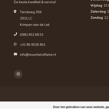
De beste kwaliteit & service!
Vrijdag
: 10
Zaterdag
: 
Tiendweg 39A
Zondag
: 12
2931 LC
Krimpen aan de Lek
(085) 902 68 01
+31 85 9026 801
info@mountainsflame.nl
Door het gebruiken van onze website, ga