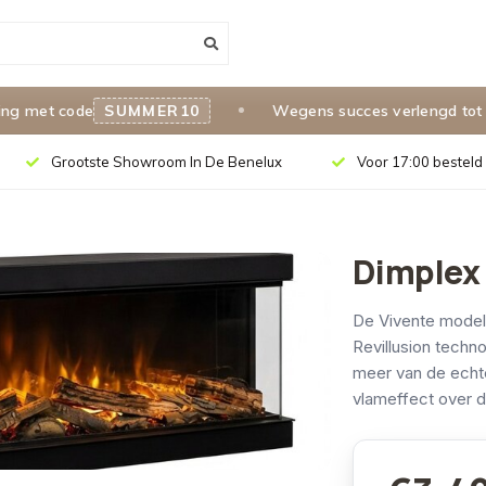
et code
SUMMER10
Wegens succes verlengd tot 31 a
Grootste Showroom In De Benelux
Voor 17:00 besteld 
Dimplex 
De Vivente modell
Revillusion techno
meer van de echt
vlameffect over de