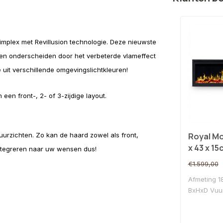
implex met Revillusion technologie. Deze nieuwste
den onderscheiden door het verbeterde vlameffect
 uit verschillende omgevingslichtkleuren!
 een front-, 2- of 3-zijdige layout.
Royal Mo
uurzichten. Zo kan de haard zowel als front,
x 43 x 15
integreren naar uw wensen dus!
€1.599,00
Afmeting 1
BxHxD Vuur
Col..