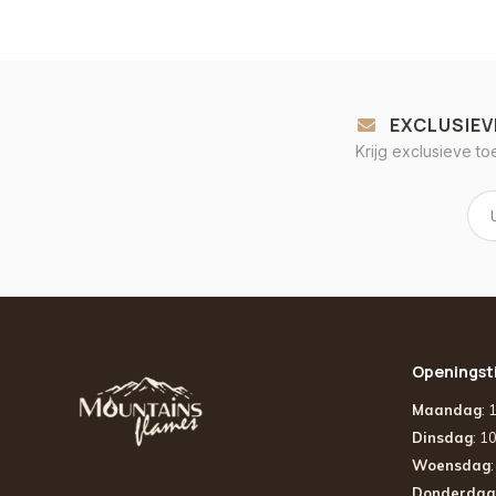
EXCLUSIEV
Krijg exclusieve t
Openingst
Maandag
: 
Dinsdag
: 1
Woensdag
Donderdag