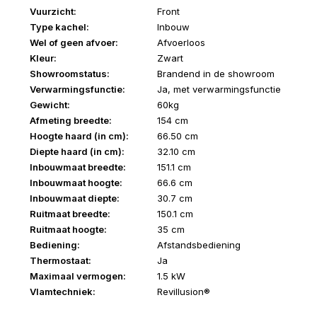
Vuurzicht:
Front
Type kachel:
Inbouw
Wel of geen afvoer:
Afvoerloos
Kleur:
Zwart
Showroomstatus:
Brandend in de showroom
Verwarmingsfunctie:
Ja, met verwarmingsfunctie
Gewicht:
60kg
Afmeting breedte:
154 cm
Hoogte haard (in cm):
66.50
cm
Diepte haard (in cm):
32.10
cm
Inbouwmaat breedte:
151.1 cm
Inbouwmaat hoogte:
66.6 cm
Inbouwmaat diepte:
30.7 cm
Ruitmaat breedte:
150.1 cm
Ruitmaat hoogte:
35 cm
Bediening:
Afstandsbediening
Thermostaat:
Ja
Maximaal vermogen:
1.5 kW
Vlamtechniek:
Revillusion®