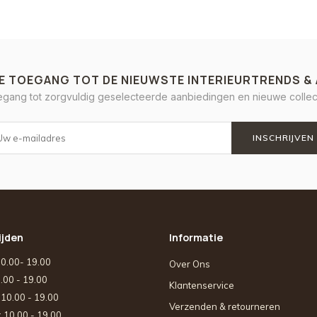
E TOEGANG TOT DE NIEUWSTE INTERIEURTRENDS &
oegang tot zorgvuldig geselecteerde aanbiedingen en nieuwe collect
INSCHRIJVEN
ijden
Informatie
10.00- 19.00
Over Ons
0.00 - 19.00
Klantenservice
: 10.00 - 19.00
Verzenden & retourneren
: 10.00 - 19.00