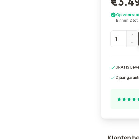
€3.4
Op voorraa
Binnen 2 tot
GRATIS Lever
2 jaar garant
Klanten b