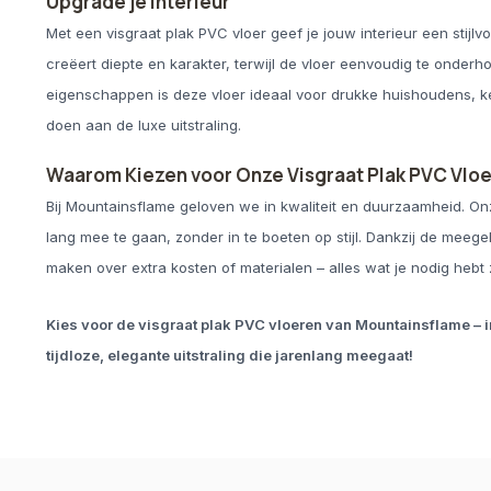
Upgrade je Interieur
Met een visgraat plak PVC vloer geef je jouw interieur een stijlvo
creëert diepte en karakter, terwijl de vloer eenvoudig te onderh
eigenschappen is deze vloer ideaal voor drukke huishoudens, 
doen aan de luxe uitstraling.
Waarom Kiezen voor Onze Visgraat Plak PVC Vlo
Bij Mountainsflame geloven we in kwaliteit en duurzaamheid. On
lang mee te gaan, zonder in te boeten op stijl. Dankzij de meeg
maken over extra kosten of materialen – alles wat je nodig hebt zi
Kies voor de visgraat plak PVC vloeren van Mountainsflame – in
tijdloze, elegante uitstraling die jarenlang meegaat!