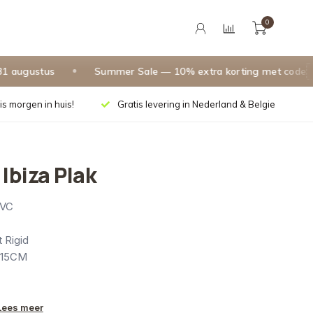
0
ugustus
Summer Sale — 10% extra korting met code
SU
is morgen in huis!
Gratis levering in Nederland & Belgie
 Ibiza Plak
PVC
t Rigid
 15CM
Lees meer