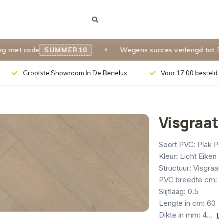
et code
SUMMER10
Wegens succes verlengd tot 31 a
Grootste Showroom In De Benelux
Voor 17:00 besteld 
Visgraat
Soort PVC: Plak 
Kleur: Licht Eiken
Structuur: Visgraa
PVC breedte cm:
Slijtlaag: 0.5
Lengte in cm: 60
Dikte in mm: 4...