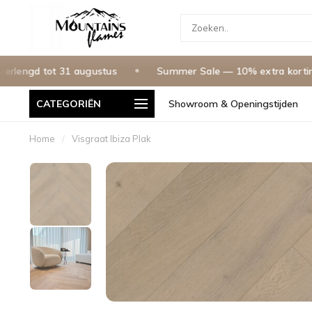
ngd tot 31 augustus
Summer Sale — 10% extra korting m
CATEGORIËN
Showroom & Openingstijden
g in Nederland & Belgie
Betaal In 3 Termijnen, 0% Rente
Home
/
Visgraat Ibiza Plak