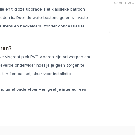
Soort PVC: 
lle en tijdloze upgrade. Het klassieke patroon
ouden is. Door de waterbestendige en slijtvaste
keukens en badkamers, zonder concessies te
eren?
ze visgraat plak PVC vloeren zijn ontworpen om
eleverde ondervloer hoef je je geen zorgen te
t in één pakket, klaar voor installatie.
clusief ondervloer – en geef je interieur een