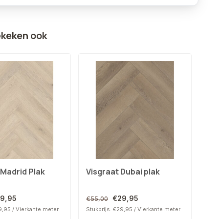
ekeken ook
 Madrid Plak
Visgraat Dubai plak
Vis
19,95
€29,95
€55,00
€55
19,95 / Vierkante meter
Stukprijs: €29,95 / Vierkante meter
Stuk