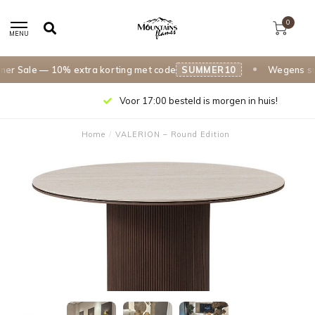
0
MENU
 Sale — 10% extra korting met code
SUMMER10
Wegens succe
Voor 17:00 besteld is morgen in huis!
Home
/
VALERION – Round Edition