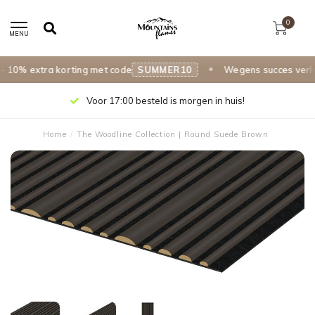
0
MENU
% extra korting met code
SUMMER10
Wegens succes verlengd
Voor 17:00 besteld is morgen in huis!
Home
/
The Woodline Collection | Round Suede Brown