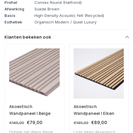
Profiel
Convex Round (Halfrond)
Afwerking
Suede Brown
Basis
High-Density Acoustic Felt (Recycled)
Esthetiek
Organisch Modern / Quiet Luxury
Klanten bekeken ook
Akoestisch
Akoestisch
Wandpaneel | Beige
Wandpaneel | Eiken
Warm
€79,00
€89,00
€149,00
€149,00
Ontdek het Warm Beige
Licht eiken Akoestisch