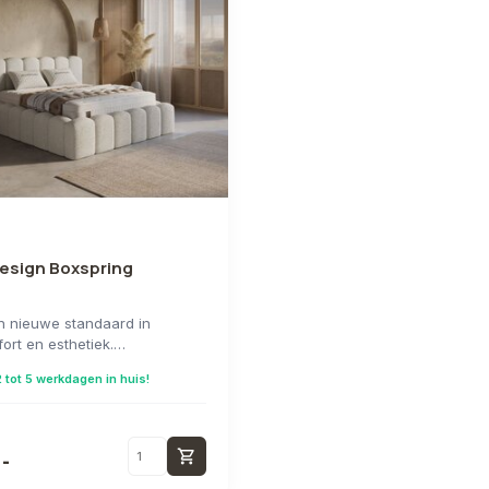
esign Boxspring
n nieuwe standaard in
ort en esthetiek.
usieve boxsp...
 tot 5 werkdagen in huis!
shopping_cart
-