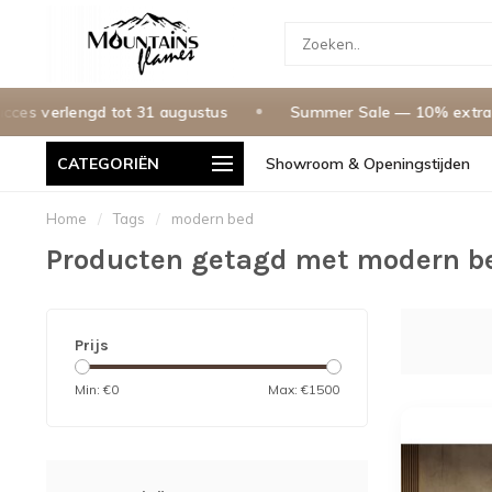
 verlengd tot 31 augustus
Summer Sale — 10% extra kor
CATEGORIËN
Showroom & Openingstijden
 Termijnen, 0% Rente
Grootste Showroom In De Benelux
Home
/
Tags
/
modern bed
Producten getagd met modern b
Prijs
Min: €
0
Max: €
1500