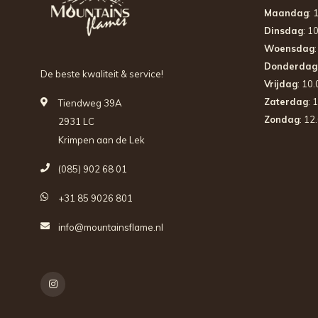
Maandag
: 
Dinsdag
: 1
Woensdag
Donderdag
De beste kwaliteit & service!
Vrijdag
: 10
Zaterdag
: 
Tiendweg 39A
Zondag
: 12
2931 LC
Krimpen aan de Lek
(085) 902 68 01
+31 85 9026 801
info@mountainsflame.nl