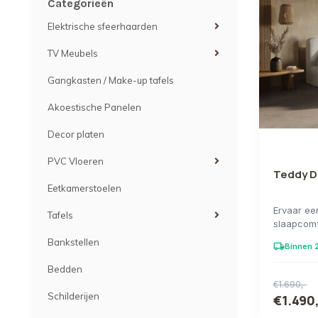
Categorieën
Elektrische sfeerhaarden
TV Meubels
Gangkasten / Make-up tafels
Akoestische Panelen
Decor platen
PVC Vloeren
Teddy D
Eetkamerstoelen
Ervaar ee
Tafels
slaapcomf
Deze excl
Bankstellen
local_shipping
Binnen 2
Bedden
€1.690,-
Schilderijen
€1.490,