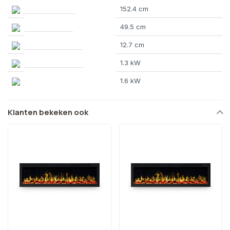
Afmeting breedte
152.4 cm
Afmeting hoogte
49.5 cm
Afmeting diepte
12.7 cm
Minimaal vermogen
1.3 kW
Maximaal vermogen
1.6 kW
Klanten bekeken ook