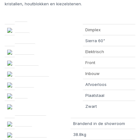
kristallen, houtblokken en kiezelstenen.
Merk
Dimplex
Model
Sierra 60"
Brandstof
Elektrisch
Vuurzicht
Front
Type kachel
Inbouw
Wel of geen afvoer
Afvoerloos
Materiaal
Plaatstaal
Kleur
Zwart
Showroomstatus
Brandend in de showroom
Gewicht
38.8kg