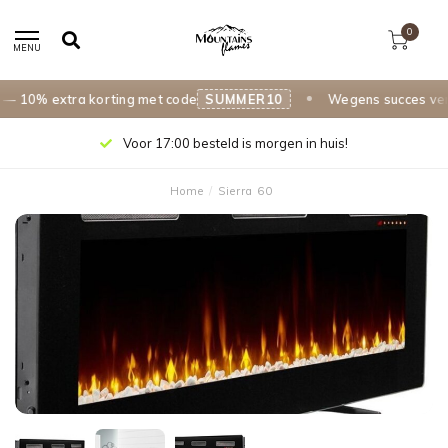
0
MENU
10% extra korting met code
SUMMER10
Wegens succes verlen
Voor 17:00 besteld is morgen in huis!
Home
/
Sierra 60