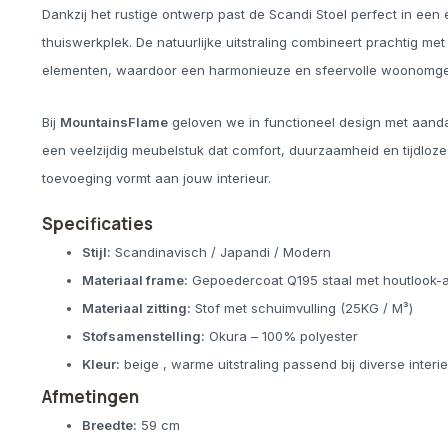
Dankzij het rustige ontwerp past de Scandi Stoel perfect in ee
thuiswerkplek. De natuurlijke uitstraling combineert prachtig me
elementen, waardoor een harmonieuze en sfeervolle woonomgev
Bij
MountainsFlame
geloven we in functioneel design met aandach
een veelzijdig meubelstuk dat comfort, duurzaamheid en tijdloze
toevoeging vormt aan jouw interieur.
Specificaties
Stijl:
Scandinavisch / Japandi / Modern
Materiaal frame:
Gepoedercoat Q195 staal met houtlook-
Materiaal zitting:
Stof met schuimvulling (25KG / M³)
Stofsamenstelling:
Okura – 100% polyester
Kleur:
beige , warme uitstraling passend bij diverse interi
Afmetingen
Breedte:
59 cm