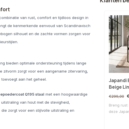
Klanten b
fort
ombinatie van rust, comfort en tijdloos design in
n brengt de kenmerkende eenvoud van Scandinavisch
gebogen silhouet en de zachte vormen zorgen voor
eurstijlen.
ng bieden optimale ondersteuning tijdens lange
e zitvorm zorgt voor een aangename zitervaring,
g toevoegt aan het geheel.
Japandi 
Beige Li
gepoedercoat Q195 staal
met een hoogwaardige
€299,00
 uitstraling van hout met de stevigheid,
Breng rust 
ie zorgt voor een stijlvolle uitstraling en
deze Japand