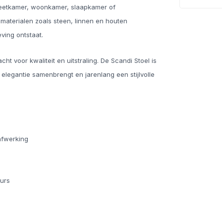
n eetkamer, woonkamer, slaapkamer of
t materialen zoals steen, linnen en houten
ing ontstaat.
t voor kwaliteit en uitstraling. De Scandi Stoel is
 elegantie samenbrengt en jarenlang een stijlvolle
afwerking
eurs