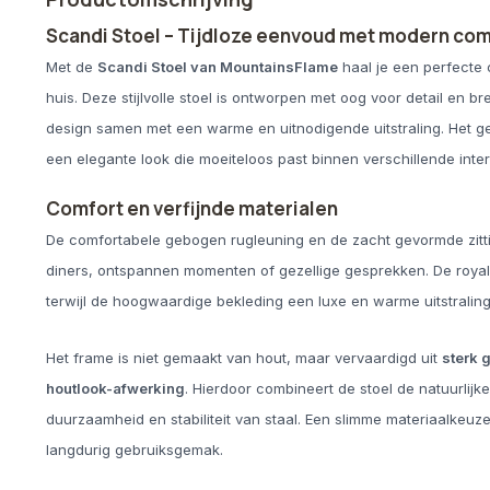
Scandi Stoel – Tijdloze eenvoud met modern com
Met de
Scandi Stoel van MountainsFlame
haal je een perfecte c
huis. Deze stijlvolle stoel is ontworpen met oog voor detail e
design samen met een warme en uitnodigende uitstraling. Het 
een elegante look die moeiteloos past binnen verschillende interi
Comfort en verfijnde materialen
De comfortabele gebogen rugleuning en de zacht gevormde zitti
diners, ontspannen momenten of gezellige gesprekken. De royal
terwijl de hoogwaardige bekleding een luxe en warme uitstralin
Het frame is niet gemaakt van hout, maar vervaardigd uit
sterk 
houtlook-afwerking
. Hierdoor combineert de stoel de natuurlijke
duurzaamheid en stabiliteit van staal. Een slimme materiaalkeuze d
langdurig gebruiksgemak.