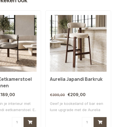
ekeken ook
Eetkamerstoel
Aurelia Japandi Barkruk
Jap
nnen
Be
€189,00
€209,00
€399,00
€30
in je interieur met
Geef je kookeiland of bar een
Mini
i eetkamerstoel. E..
luxe upgrade met de Aurelia
des
Ja..