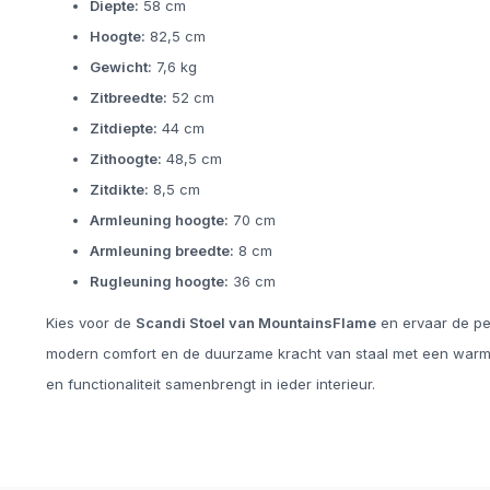
Diepte:
58 cm
Hoogte:
82,5 cm
Gewicht:
7,6 kg
Zitbreedte:
52 cm
Zitdiepte:
44 cm
Zithoogte:
48,5 cm
Zitdikte:
8,5 cm
Armleuning hoogte:
70 cm
Armleuning breedte:
8 cm
Rugleuning hoogte:
36 cm
Kies voor de
Scandi Stoel van MountainsFlame
en ervaar de pe
modern comfort en de duurzame kracht van staal met een warme h
en functionaliteit samenbrengt in ieder interieur.