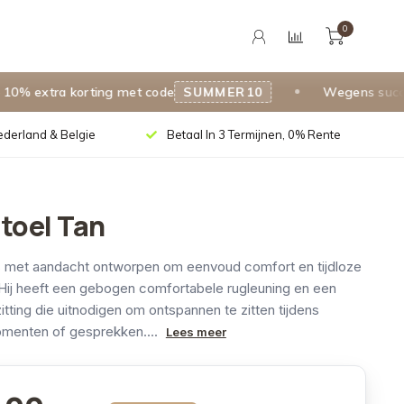
0
tra korting met code
SUMMER10
Wegens succes verl
Nederland & Belgie
Betaal In 3 Termijnen, 0% Rente
toel Tan
is met aandacht ontworpen om eenvoud comfort en tijdloze
n. Hij heeft een gebogen comfortabele rugleuning en een
tting die uitnodigen om ontspannen te zitten tijdens
omenten of gesprekken....
Lees meer