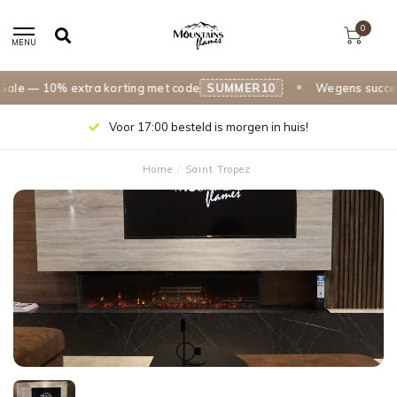
0
MENU
e — 10% extra korting met code
SUMMER10
Wegens succes ve
Voor 17:00 besteld is morgen in huis!
Home
/
Saint Tropez