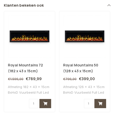
Klanten bekeken ook
Royal Mountains 72
Royal Mountains 50
(182 x 43 x 15cm)
(128 x 43 x 15cm)
€789,99
€399,00
€1.599,00
€799,00
Afmeting 182 x 43 x 15cm
Afmeting 126 x 43 x 15cm
BxHxD Vuurbeeld Full Led
BxHxD Vuurbeeld Full Led
Multi Col..
Multi Col..