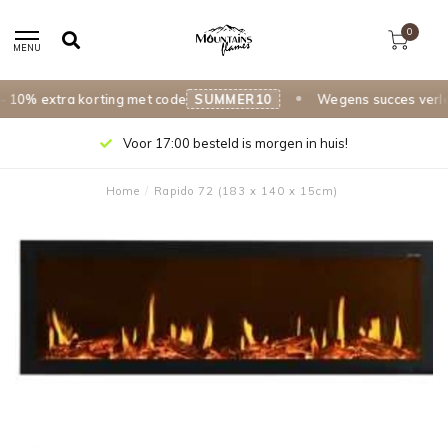
0
MENU
% extra korting met code
SUMMER10
Wegens succes verlengd
Voor 17:00 besteld is morgen in huis!
Home
/
Rapido 72 (183 x 140 x 15cm)