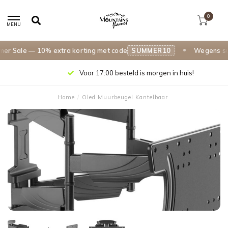
0
MENU
 Sale — 10% extra korting met code
SUMMER10
Wegens succ
Voor 17:00 besteld is morgen in huis!
Home
/
Oled Muurbeugel Kantelbaar