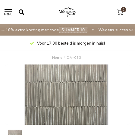
0
MENU
 10% extra korting met code
SUMMER10
Wegens succes verle
Voor 17:00 besteld is morgen in huis!
Home
/
OA-053