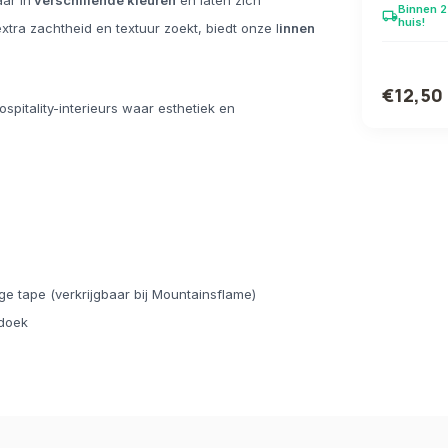
ar in
verschillende kleuren
en laten zich
Binnen 2
local_shipping
huis!
tra zachtheid en textuur zoekt, biedt onze l
innen
€12,50
itality-interieurs waar esthetiek en
e tape (verkrijgbaar bij Mountainsflame)
 doek