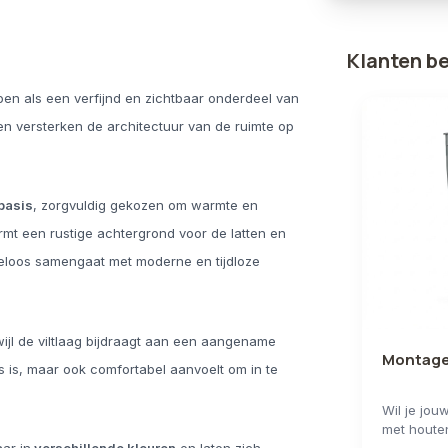
Klanten b
pen als een verfijnd en zichtbaar onderdeel van
 en versterken de architectuur van de ruimte op
tbasis
, zorgvuldig gekozen om warmte en
vormt een rustige achtergrond voor de latten en
teloos samengaat met moderne en tijdloze
wijl de viltlaag bijdraagt aan een aangename
Montage
ns is, maar ook comfortabel aanvoelt om in te
Wil je jou
met houte
akoestisch