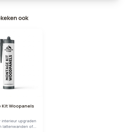
ekeken ook
 Kit Woopanels
w interieur upgraden
n lattenwanden of
e panelen, e...