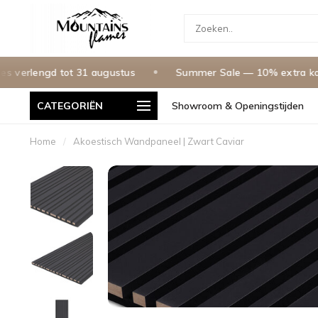
lengd tot 31 augustus
Summer Sale — 10% extra korting
CATEGORIËN
Showroom & Openingstijden
g in Nederland & Belgie
Betaal In 3 Termijnen, 0% Rente
Home
/
Akoestisch Wandpaneel | Zwart Caviar