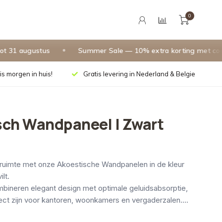
0
 augustus
Summer Sale — 10% extra korting met code
S
is morgen in huis!
Gratis levering in Nederland & Belgie
sch Wandpaneel | Zwart
ruimte met onze Akoestische Wandpanelen in de kleur
lt.
bineren elegant design met optimale geluidsabsorptie,
ct zijn voor kantoren, woonkamers en vergaderzalen....