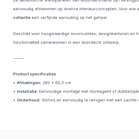
De akoestische wandpanelen van Mountainsflame zijn verkrijgba
eenvoudig afstemmen op diverse interieurconcepten. Voor wie ex
collectie
een verfijnde aanvulling op het geheel.
Geschikt voor hoogwaardige woonruimtes, designkantoren en hosp
functionaliteit samenkomen in een doordacht ontwerp.
⸻
Product specificaties
•
Afmetingen:
280 × 60,5 cm
•
Installatie:
Eenvoudige montage met montagekit of dubbelzijdig
•
Onderhoud:
Stofvrij en eenvoudig te reinigen met een zachte