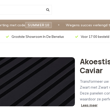
 met code
SUMMER10
Wegens succes verlengd tot 31
Grootste Showroom In De Benelux
Voor 17:00 besteld 
Akoesti
Caviar
Transformeer uw 
Zwart met Zwart vi
Deze panelen com
waardoor ze perfe
Lees meer