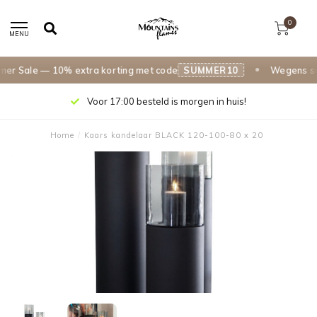
0
MENU
 Sale — 10% extra korting met code
SUMMER10
Wegens succ
Voor 17:00 besteld is morgen in huis!
Home
/
Kaars kandelaar BLACK 120-100-80 x 20