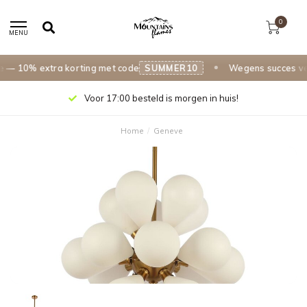
0
MENU
 10% extra korting met code
SUMMER10
Wegens succes verl
Voor 17:00 besteld is morgen in huis!
Home
/
Geneve