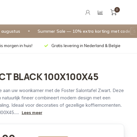
0
ustus
Summer Sale — 10% extra korting met code
SUMM
is morgen in huis!
Gratis levering in Nederland & Belgie
CT BLACK 100X100X45
oe aan uw woonkamer met de Foster Salontafel Zwart. Deze
an natuurlijk fineer combineert modern design met een
raling. Ideaal voor decoraties of gezellige koffiemomenten.
100X45....
Lees meer