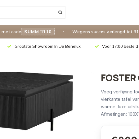
 code
SUMMER10
Wegens succes verlengd tot 31 aug
Grootste Showroom In De Benelux
Voor 17:00 besteld 
FOSTER 
Voeg verfijning t
vierkante tafel v
warme, luxe uitst
Afmetingen: 100X