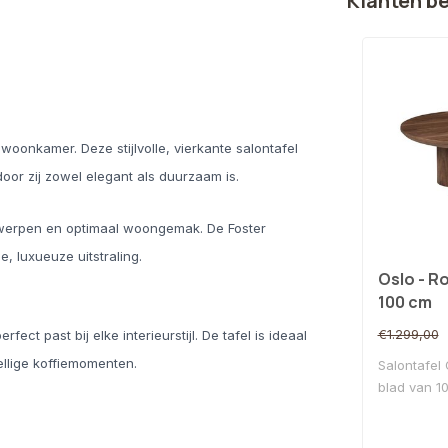
Klanten b
woonkamer. Deze stijlvolle, vierkante salontafel
r zij zowel elegant als duurzaam is.
ntwerpen en optimaal woongemak. De Foster
, luxueuze uitstraling.
Oslo - R
100 cm
€1.299,00
fect past bij elke interieurstijl. De tafel is ideaal
ellige koffiemomenten.
Salontafel
blad van 10