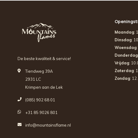
Openingst
Maandag
: 
Dinsdag
: 1
Woensdag
Donderdag
De beste kwaliteit & service!
Vrijdag
: 10
Zaterdag
: 
Tiendweg 39A
Zondag
: 12
2931 LC
Krimpen aan de Lek
(085) 902 68 01
+31 85 9026 801
info@mountainsflame.nl