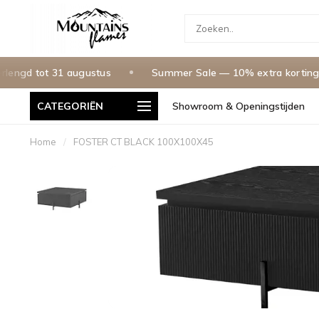
d tot 31 augustus
Summer Sale — 10% extra korting met
CATEGORIËN
Showroom & Openingstijden
g in Nederland & Belgie
Betaal In 3 Termijnen, 0% Rente
Home
/
FOSTER CT BLACK 100X100X45