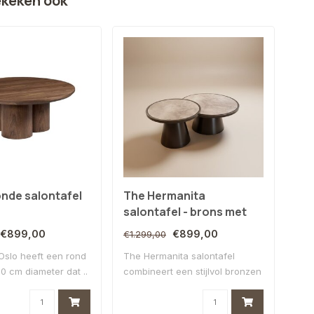
ekeken ook
onde salontafel
The Hermanita
Jap
salontafel - brons met
x 8
wit glasmarmer
€899,00
€899,00
€1.299,00
€1.1
 Oslo heeft een rond
The Hermanita salontafel
De J
0 cm diameter dat ..
combineert een stijlvol bronzen
stij
ond..