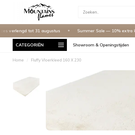
verlengd tot 31 augustus
Summer Sale — 10% extra korti
CATEGORIËN
Showroom & Openingstijden
g in Nederland & Belgie
Betaal In 3 Termijnen, 0% Rente
Home
/
Fluffy Vloerkleed 160 X 230