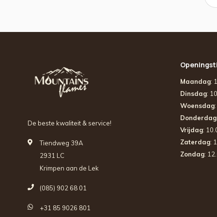
Openingst
Maandag
: 
Dinsdag
: 1
Woensdag
Donderdag
De beste kwaliteit & service!
Vrijdag
: 10
Zaterdag
: 
Tiendweg 39A
Zondag
: 12
2931 LC
Krimpen aan de Lek
(085) 902 68 01
+31 85 9026 801