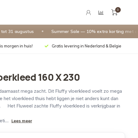
0
31 augustus
Summer Sale — 10% extra korting met code
is morgen in huis!
Gratis levering in Nederland & Belgie
loerkleed 160 X 230
daarnaast mega zacht. Dit Fluffy vloerkleed voelt zo mega
je het vloerkleed thuis hebt liggen je niet anders kunt dan
. Het Fluweel zachte Fluffy vloerkleed is verkrijgbaar in
ti...
Lees meer