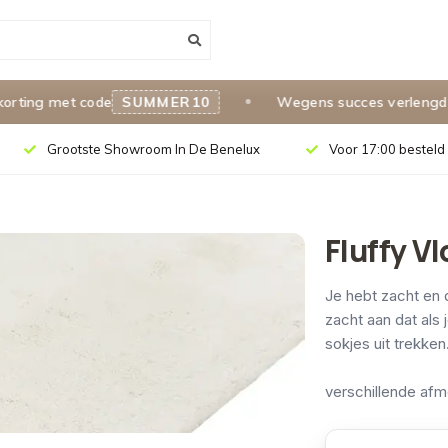
ng met code
SUMMER10
Wegens succes verlengd tot 
Grootste Showroom In De Benelux
Voor 17:00 besteld 
Fluffy V
Je hebt zacht en 
zacht aan dat als 
sokjes uit trekken
verschillende afme