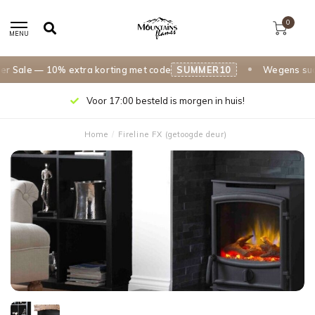
0
MENU
Sale — 10% extra korting met code
SUMMER10
Wegens succes
Voor 17:00 besteld is morgen in huis!
Home
/
Fireline FX (getoogde deur)