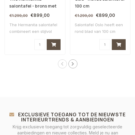
salontafel - brons met
100 cm
wit glasmarmer
€899,00
€899,00
€1.299,00
€1.299,00
The Hermanita salontafel
Salontafel Oslo heeft een
combineert een stijlvol
rond blad van 100 cm
bronzen ond..
diameter dat ..
EXCLUSIEVE TOEGANG TOT DE NIEUWSTE
INTERIEURTRENDS & AANBIEDINGEN
Krijg exclusieve toegang tot zorgvuldig geselecteerde
aanbiedingen en nieuwe collecties. Meld je nu aan