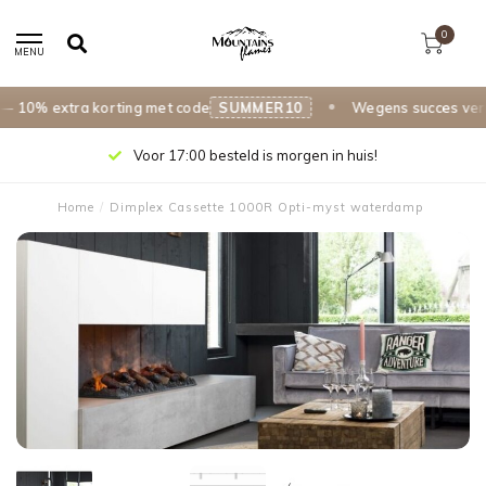
0
MENU
0% extra korting met code
SUMMER10
Wegens succes verlen
Voor 17:00 besteld is morgen in huis!
Home
/
Dimplex Cassette 1000R Opti-myst waterdamp