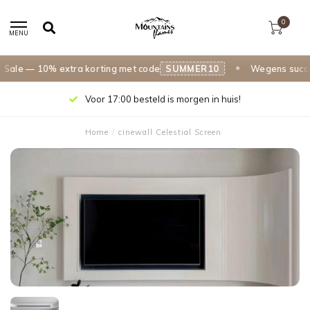
0
MENU
le — 10% extra korting met code
SUMMER10
Wegens succes v
Voor 17:00 besteld is morgen in huis!
Home
/
cinewall Celestial Screen