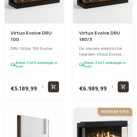
Virtuo Evolve DRU
Virtuo Evolve DRU
100
180/3
DRU Virtuo 100 Evolve
De nieuwe elektrische
haarden Virtuo Evolve
De nieuwe elektrische
zijn beschikbaar!
Binnen 2 tot 5 werkdagen in
Binnen 2 tot 5 werkdagen in
local_shipping
local_shipping
haarden van Virtuo
Deze DRU haard...
huis!
huis!
Evolve zijn ...
shopping_cart
shopping_cart
€5.189,99
€6.989,99
BESPAAR €410