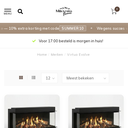
0
MENU
— 10% extra korting met code
SUMMER10
Wegens succes verl
Voor 17:00 besteld is morgen in huis!
Home
/
Merken
/
Virtuo Evolve