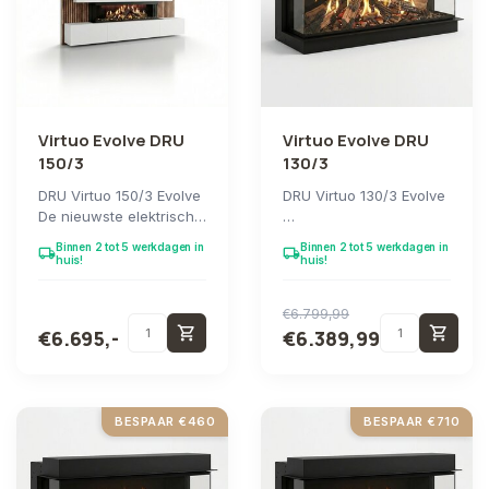
Virtuo Evolve DRU
Virtuo Evolve DRU
150/3
130/3
DRU Virtuo 150/3 Evolve
DRU Virtuo 130/3 Evolve
De nieuwste elektrische
haarden Virtuo Evolve
De nieuwe elektrische
Binnen 2 tot 5 werkdagen in
Binnen 2 tot 5 werkdagen in
local_shipping
local_shipping
zijn besc...
haarden Virtuo Evolve
huis!
huis!
zijn be...
€6.799,99
shopping_cart
shopping_cart
€6.695,-
€6.389,99
BESPAAR €460
BESPAAR €710