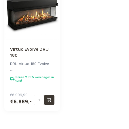
Virtuo Evolve DRU
180
DRU Virtuo 180 Evolve
De nieuwe elektrische
Binnen 2 tot 5 werkdagen in
local_shipping
haarden Virtuo Evolve
huis!
zijn besc...
€6.999,99
shopping_cart
€6.889,-