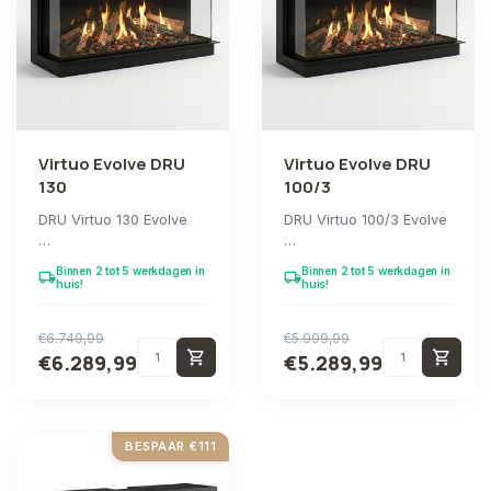
Virtuo Evolve DRU
Virtuo Evolve DRU
130
100/3
DRU Virtuo 130 Evolve
DRU Virtuo 100/3 Evolve
De nieuwe elektrische
De nieuwe elektrische
Binnen 2 tot 5 werkdagen in
Binnen 2 tot 5 werkdagen in
local_shipping
local_shipping
haarden van Virtuo
haarden van Virtuo
huis!
huis!
Evolve zijn ...
Evolve zijn ...
€6.749,99
€5.999,99
shopping_cart
shopping_cart
€6.289,99
€5.289,99
BESPAAR €111