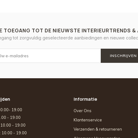
E TOEGANG TOT DE NIEUWSTE INTERIEURTRENDS &
oegang tot zorgvuldig geselecteerde aanbiedingen en nieuwe collect
INSCHRIJVEN
ijden
Informatie
10.00- 19.00
Over Ons
0.00 - 19.00
Klantenservice
: 10.00 - 19.00
Verzenden & retourneren
: 10.00 - 19.00