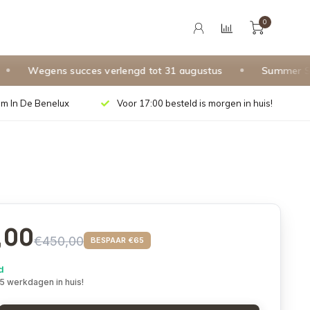
0
Wegens succes verlengd tot 31 augustus
Summer Sale —
m In De Benelux
Voor 17:00 besteld is morgen in huis!
,00
€450,00
BESPAAR €65
d
 5 werkdagen in huis!