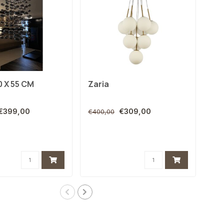
0 X 55 CM
Zaria
Ge
€399,00
€309,00
€400,00
€60