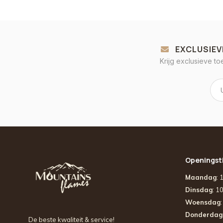
EXCLUSIEV
Krijg exclusieve t
Openingst
Maandag
: 
Dinsdag
: 1
Woensdag
Donderdag
De beste kwaliteit & service!