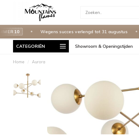
ER10
Wegens succes verlengd tot 31 augustus
S
CATEGORIËN
Showroom & Openingstijden
teld is morgen in huis!
Gratis levering in Nederland & Belgie
Home
/
Aurora