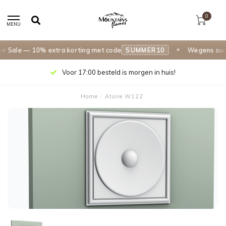
0
MENU
Sale — 10% extra korting met code
SUMMER10
Wegens succes
Voor 17:00 besteld is morgen in huis!
Home
/
Atoire W122