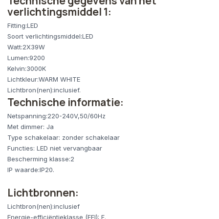
Technische gegevens van het
verlichtingsmiddel 1:
Fitting:LED
Soort verlichtingsmiddel:LED
Watt:2X39W
Lumen:9200
Kelvin:3000K
Lichtkleur:WARM WHITE
Lichtbron(nen):inclusief.
Technische informatie:
Netspanning:220-240V,50/60Hz
Met dimmer: Ja
Type schakelaar: zonder schakelaar
Functies: LED niet vervangbaar
Bescherming klasse:2
IP waarde:IP20.
Lichtbronnen:
Lichtbron(nen):inclusief
Energie-efficiëntieklasse (EEI): F.