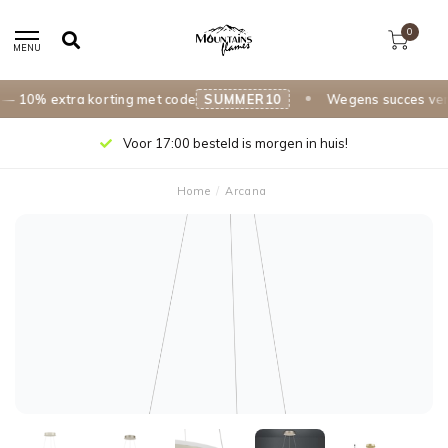
0
MENU
10% extra korting met code
SUMMER10
Wegens succes verlen
Voor 17:00 besteld is morgen in huis!
Home
/
Arcana